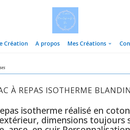
de Création
A propos
Mes Créations
Con
ses
AC À REPAS ISOTHERME BLANDI
repas isotherme réalisé en coto
’extérieur, dimensions toujours 
, anse en cuir.Personnalisation