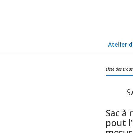
Atelier 
Liste des trous
S
Sac à 
pout l
mesure