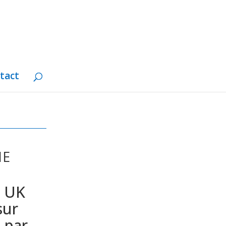
tact
NE
n UK
sur
 par