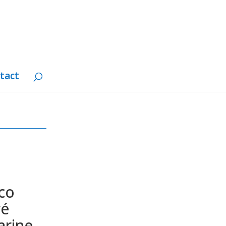
tact
éco
ré
arine