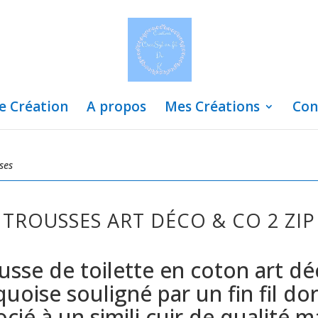
de Création
A propos
Mes Créations
Con
ses
TROUSSES ART DÉCO & CO 2 ZIP
usse de toilette en coton art d
quoise souligné par un fin fil do
ocié à un simili cuir de qualité m