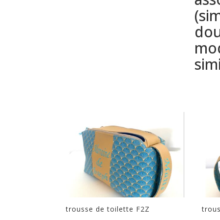
(si
dou
mod
sim
trousse de toilette F2Z
trou