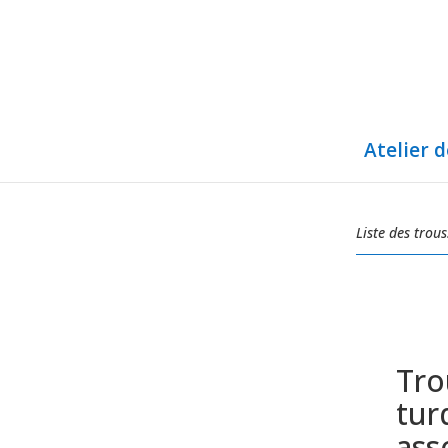
Atelier 
Liste des trous
Tro
tur
ass