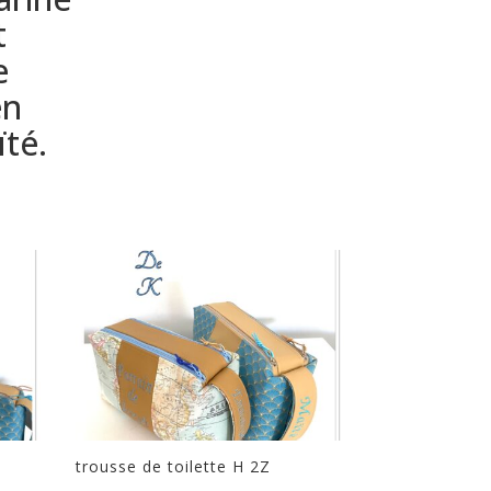
t
e
en
ïté.
trousse de toilette H 2Z