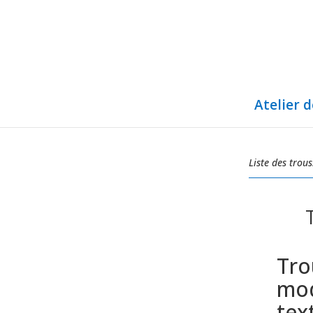
Atelier 
Liste des trous
Tro
mod
text