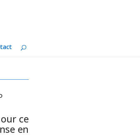
tact
P
pour ce
nse en