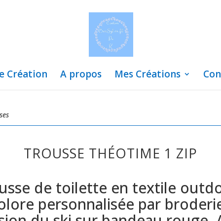
de Création
A propos
Mes Créations
Con
ses
TROUSSE THÉOTIME 1 ZIP
usse de toilette en textile outd
colore personnalisée par broderi
sion du ski sur bandeau rouge. 