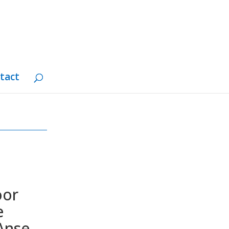
tact
oor
e
Anse