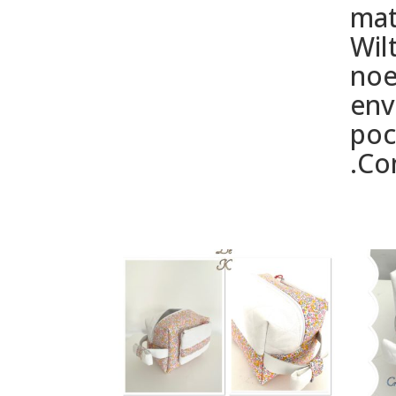
mat
Wil
noe
env
poc
.Co