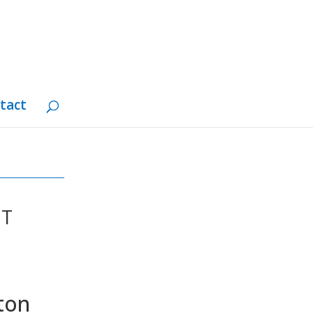
tact
ET
P
ton