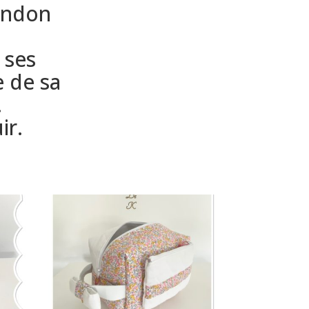
London
 ses
 de sa
.
ir.