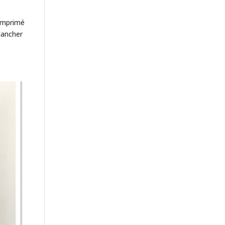
 imprimé
lancher