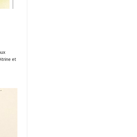
aux
itrine et