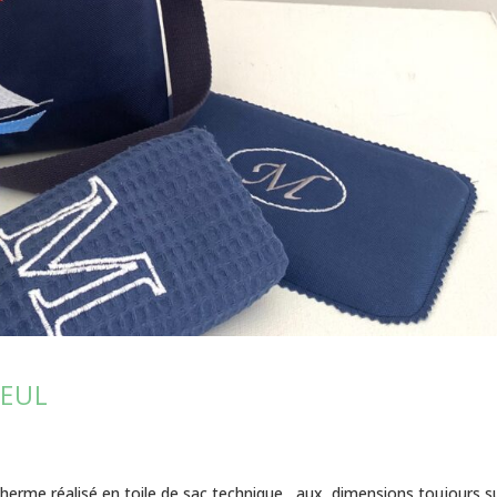
YEUL
herme réalisé en toile de sac technique ,aux dimensions toujours s