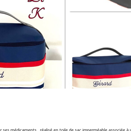
er ses médicaments , réalisé en toile de sac imperméable associée à 