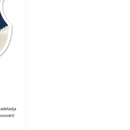
 adeladja
 pouvant