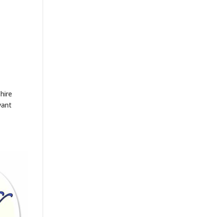
hire
vant